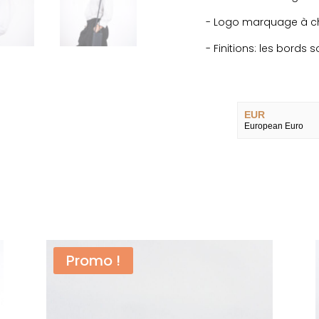
- Logo marquage à 
- Finitions: les bords 
EUR
European Euro
USD
USA dollar
GBP
livre GBP
CNY
Yuan
Promo !
JPY
Yen
AUD
dollar australien