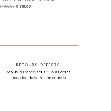
Le
Le
€
450,00
€
315,00
prix
prix
initial
actuel
était :
est :
€ 450,00.
€ 315,00.
RETOURS OFFERTS
Depuis la France, sous 15 jours après
réception de votre commande