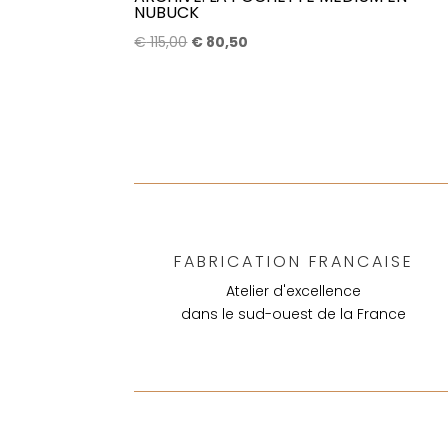
NUBUCK
Le
Le
€
115,00
€
80,50
prix
prix
initial
actuel
était :
est :
€ 115,00.
€ 80,50.
FABRICATION FRANCAISE
Atelier d'excellence
dans le sud-ouest de la France