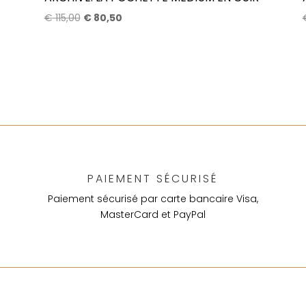
Qatar
Le
Le
€
115,00
€
80,50
AED
prix
prix
EAU
initial
actuel
était :
est :
€ 115,00.
€ 80,50.
PAIEMENT SÉCURISÉ
Paiement sécurisé par carte bancaire Visa,
MasterCard et PayPal