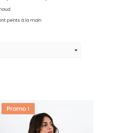
chaud
sont peints à la main
Promo !