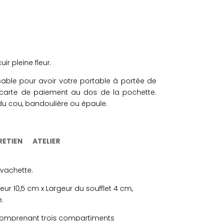
ir pleine fleur.
sable pour avoir votre portable à portée de
 carte de paiement au dos de la pochette.
du cou, bandoulière ou épaule.
RETIEN
ATELIER
r vachette.
eur 10,5 cm x Largeur du soufflet 4 cm,
e.
 comprenant trois compartiments