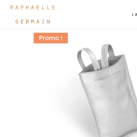
L
Promo !